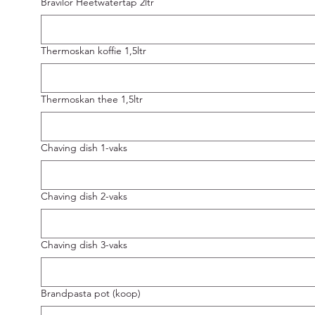
Bravilor Heetwatertap 2ltr
Thermoskan koffie 1,5ltr
Thermoskan thee 1,5ltr
Chaving dish 1-vaks
Chaving dish 2-vaks
Chaving dish 3-vaks
Brandpasta pot (koop)