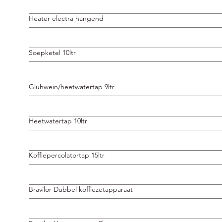
Heater electra hangend
Soepketel 10ltr
Gluhwein/heetwatertap 9ltr
Heetwatertap 10ltr
Koffiepercolatortap 15ltr
Bravilor Dubbel koffiezetapparaat