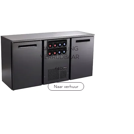
BARKOELING
VERRIJDBAAR
€40,-
Naar verhuur