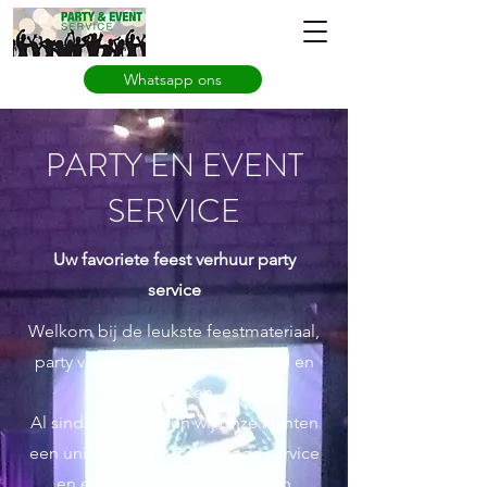
Whatsapp ons
PARTY EN EVENT
SERVICE
Uw favoriete feest verhuur party
service
Welkom bij de leukste feestmateriaal,
party verhuur service van Lelystad en
omstreken.
Al sinds 2014 bieden wij onze klanten
een unieke ervaring met hoge service
en een gevarieerd aanbod van