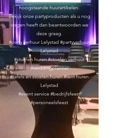
hoogstaande huurartikelen.
Bekijk onze partyproducten als u nog
vragen heeft dan beantwoorden we
deze graag.
#party verhuur Lelystad #partyverhuur
Lelystad
#stoelen huren #stoelen verhuur
#weddingplanner
#tafels en stoelen huren #tent huren
Lelystad
#event service #bedrijfsfeest
#personeelsfeest